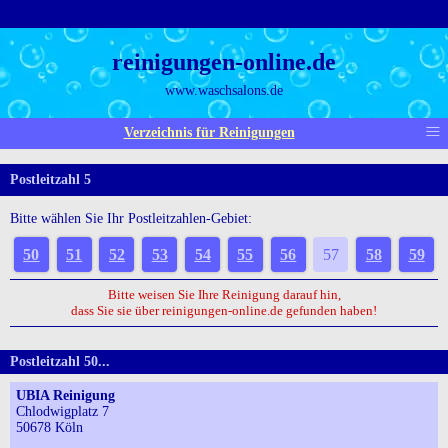
reinigungen-online.de
www.waschsalons.de
≡
Verzeichnis für Reinigungen
Postleitzahl 5
Bitte wählen Sie Ihr Postleitzahlen-Gebiet:
50
51
52
53
54
55
56
57
58
59
Bitte weisen Sie Ihre Reinigung darauf hin,
dass Sie sie über reinigungen-online.de gefunden haben!
Postleitzahl 50...
UBIA Reinigung
Chlodwigplatz 7
50678 Köln